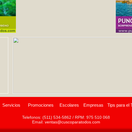
Servicios
Promociones
Escolares
Empresas
Tips para el 
Telefonos: (511) 534-5862 / RPM: 975 510 068
Email:
ventas@cuscoparatodos.com