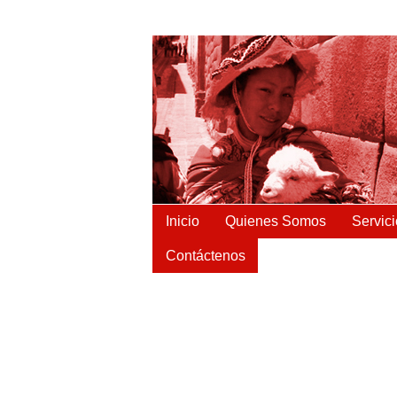
Contáctenos: (511) 3363258
Servic
Inicio
Quienes Somos
Contáctenos