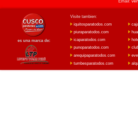
Email:
ve
Visite tambien:
iquitosparatodos.com
caj
piuraparatodos.com
hua
icaparatodos.com
hot
es una marca de:
punoparatodos.com
clu
arequipaparatodos.com
eve
tumbesparatodos.com
alq